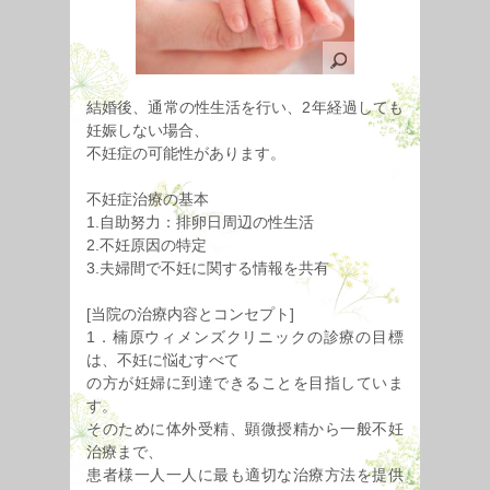
結婚後、通常の性生活を行い、2年経過しても
妊娠しない場合、
不妊症の可能性があります。
不妊症治療の基本
1.自助努力：排卵日周辺の性生活
2.不妊原因の特定
3.夫婦間で不妊に関する情報を共有
[当院の治療内容とコンセプト]
1．楠原ウィメンズクリニックの診療の目標
は、不妊に悩むすべて
の方が妊婦に到達できることを目指していま
す。
そのために体外受精、顕微授精から一般不妊
治療まで、
患者様一人一人に最も適切な治療方法を提供